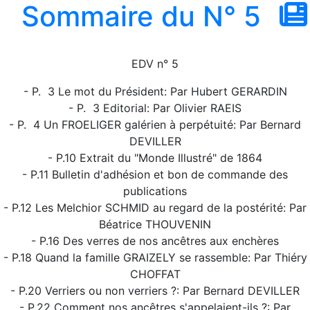
Sommaire du N° 5
EDV n° 5
- P. 3 Le mot du Président: Par Hubert GERARDIN
- P. 3 Editorial: Par Olivier RAEIS
- P. 4 Un FROELIGER galérien à perpétuité: Par Bernard
DEVILLER
- P.10 Extrait du "Monde Illustré" de 1864
- P.11 Bulletin d'adhésion et bon de commande des
publications
- P.12 Les Melchior SCHMID au regard de la postérité: Par
Béatrice THOUVENIN
- P.16 Des verres de nos ancêtres aux enchères
- P.18 Quand la famille GRAIZELY se rassemble: Par Thiéry
CHOFFAT
- P.20 Verriers ou non verriers ?: Par Bernard DEVILLER
- P.22 Comment nos ancêtres s'appelaient-ils ?: Par